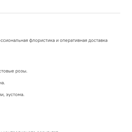
ессиональная флористика и оперативная доставка
стовые розы.
на.
и, эустома.