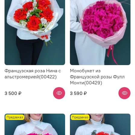
Французская роза Нина с
Монобукет из
альстромерией(00422)
Французской розы Фулл
Монти(00429)
3 500 ₽
3 590 ₽
Предзаказ
Предзаказ